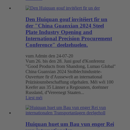
Den Huiquan gouf invitéiert fir un
der "China Guanxian 2024 Steel
Plate Industry Opening and
International Precision Procurement
Conference" deelzehuelen.
vum Admin den 24-07-20
Vum 26. bis den 28. Juni gouf d'Konferenz
"Good Products from Shandong, Lumao Global"
China Guanxian 2024 Stolblechindustrie-
Ouverture fir d'Aussewelt an international
Präzisiounsbeschaffung ofgehalen. Méi wéi 100
Keefer aus 35 Länner a Regiounen, dorënner
Russland, d'Vereenegt Staaten...
Liest méi
Huiquan huet um Bau vun enger Rei