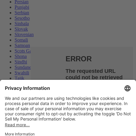
Persian
Punjabi
Serbian
Sesotho
Sinhala
Slovak
Slovenian
Somali
Samoan
Scots Gaelic
Shona
Sindhi
Sundanese
Swahili
Tajik
Tamil
Telugu
Thai
Ukrainian
We use cookies and similar technologies on our website to
Urdu
enhance your experience and personalize content and ads. By
Uzbek
continuing to use our website/app, you consent to the use of
Vietnamese
these technologies and the processing of your personal data for
Welsh
personalized and non-personalized advertising. By clicking
Xhosa
'Accept', you consent to the use of cookies and the processing of
Yiddish
your data as described above.