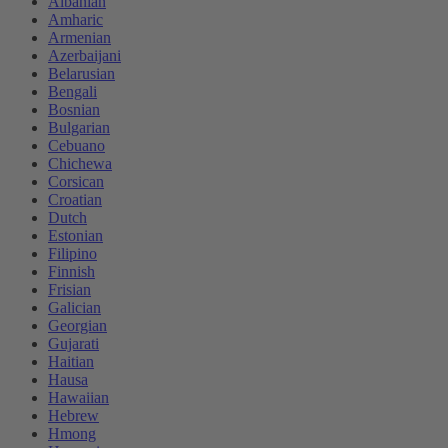
Albanian
Amharic
Armenian
Azerbaijani
Belarusian
Bengali
Bosnian
Bulgarian
Cebuano
Chichewa
Corsican
Croatian
Dutch
Estonian
Filipino
Finnish
Frisian
Galician
Georgian
Gujarati
Haitian
Hausa
Hawaiian
Hebrew
Hmong