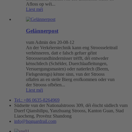
Afloss op wéi...
Liest méi
Gelännerpost
vum Admin den 20-08-12
An der Verkéierstechnik kann eng Stroosseleitrail
verhënneren, datt e falsch gefuer géint
Stroosserandhindernisser trëfft, déi entweder
kënschtlech (Schëlder, Duerchlaafleitungen,
Versuergungsmasten) oder natierlech (Beem,
Fielsgestengs) kënne sinn, vun der Strooss
oflafen an en steile Bierg erofkommen oder vun
der Strooss ofbéien...
Liest méi
Tel.: +86 0635-8264969
Südseite vun der Nationalstrooss 309, déi éischt südlech vum
Duerf Qianshilipu, Yanzhuang Strooss, Kanton Guan, Stad
Liaocheng, Provënz Shandong
info@hqguardrail.com