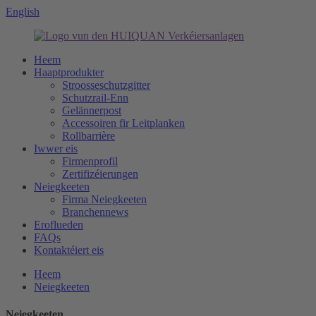
English
Heem
Haaptprodukter
Stroosseschutzgitter
Schutzrail-Enn
Gelännerpost
Accessoiren fir Leitplanken
Rollbarrière
Iwwer eis
Firmenprofil
Zertifizéierungen
Neiegkeeten
Firma Neiegkeeten
Branchennews
Eroflueden
FAQs
Kontaktéiert eis
Heem
Neiegkeeten
Neiegkeeten