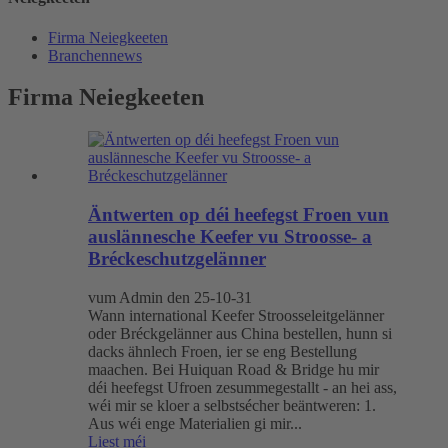
Firma Neiegkeeten
Branchennews
Firma Neiegkeeten
Äntwerten op déi heefegst Froen vun
auslännesche Keefer vu Stroosse- a
Bréckeschutzgelänner
vum Admin den 25-10-31
Wann international Keefer Stroosseleitgelänner
oder Bréckgelänner aus China bestellen, hunn si
dacks ähnlech Froen, ier se eng Bestellung
maachen. Bei Huiquan Road & Bridge hu mir
déi heefegst Ufroen zesummegestallt - an hei ass,
wéi mir se kloer a selbstsécher beäntweren: 1.
Aus wéi enge Materialien gi mir...
Liest méi