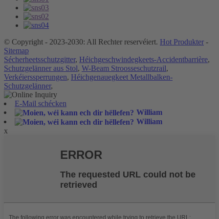
© Copyright - 2023-2030: All Rechter reservéiert.
Hot Produkter
-
Sitemap
Sécherheetsschutzgitter
,
Héichgeschwindegkeets-Accidentbarrière
,
Schutzgelänner aus Stol
,
W-Beam Stroosseschutzrail
,
Verkéierssperrungen
,
Héichgenauegkeet Metallbalken-
Schutzgelänner
,
E-Mail schécken
William
William
x