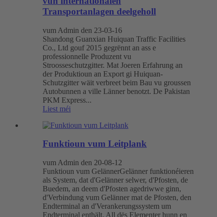
vun internationalen
Transportanlagen deelgeholl
vum Admin den 23-03-16
Shandong Guanxian Huiquan Traffic Facilities
Co., Ltd gouf 2015 gegrënnt an ass e
professionnelle Produzent vu
Stroosseschutzgitter. Mat Joeren Erfahrung an
der Produktioun an Export gi Huiquan-
Schutzgitter wäit verbreet beim Bau vu groussen
Autobunnen a ville Länner benotzt. De Pakistan
PKM Express...
Liest méi
Funktioun vum Leitplank
vum Admin den 20-08-12
Funktioun vum GelännerGelänner funktionéieren
als System, dat d'Gelänner selwer, d'Pfosten, de
Buedem, an deem d'Pfosten agedriwwe ginn,
d'Verbindung vum Gelänner mat de Pfosten, den
Endterminal an d'Verankerungssystem um
Endterminal enthält. All dës Elementer hunn en