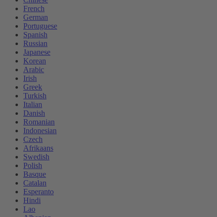
French
German
Portuguese
Spanish
Russian
Japanese
Korean
Arabic
Irish
Greek
Turkish
Italian
Danish
Romanian
Indonesian
Czech
Afrikaans
Swedish
Polish
Basque
Catalan
Esperanto
Hindi
Lao