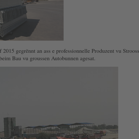
f 2015 gegrënnt an ass e professionnelle Produzent vu Stroos
t beim Bau vu groussen Autobunnen agesat.