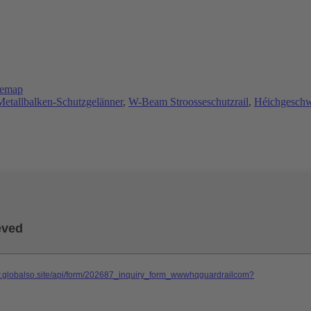
temap
etallbalken-Schutzgelänner
,
W-Beam Stroosseschutzrail
,
Héichgeschw