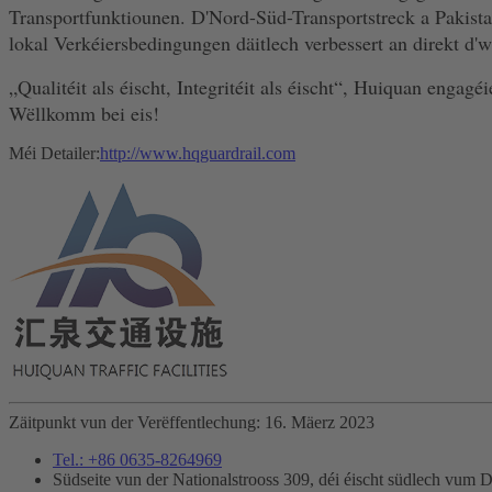
Transportfunktiounen. D'Nord-Süd-Transportstreck a Pakista
lokal Verkéiersbedingungen däitlech verbessert an direkt d'w
„Qualitéit als éischt, Integritéit als éischt“, Huiquan engagéi
Wëllkomm bei eis!
Méi Detailer:
http://www.hqguardrail.com
Zäitpunkt vun der Verëffentlechung: 16. Mäerz 2023
Tel.: +86 0635-8264969
Südseite vun der Nationalstrooss 309, déi éischt südlech vum