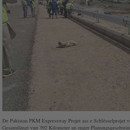
De Pakistan PKM Expressway Projet ass e Schlësselprojet vu
Gesamtlängt vun 392 Kilometer an enger Planungsgeschwinde