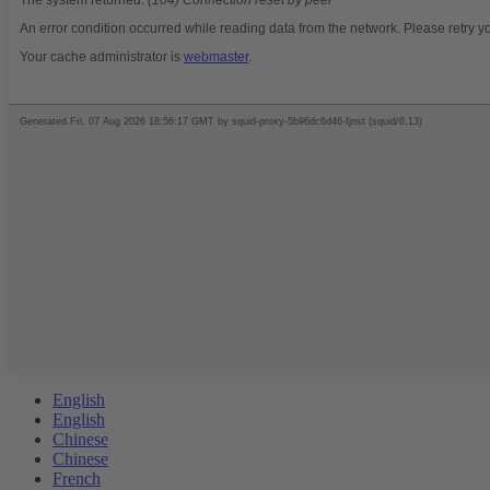
English
English
Chinese
Chinese
French