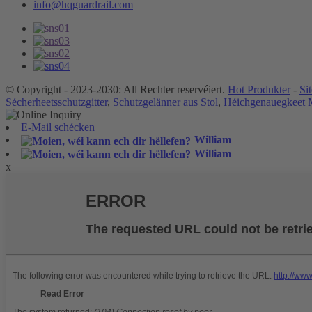
info@hqguardrail.com
© Copyright - 2023-2030: All Rechter reservéiert.
Hot Produkter
-
Si
Sécherheetsschutzgitter
,
Schutzgelänner aus Stol
,
Héichgenauegkeet M
E-Mail schécken
William
William
x