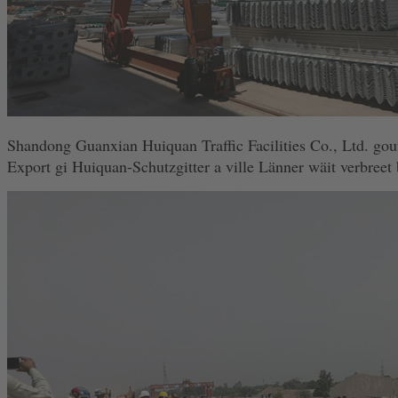
Shandong Guanxian Huiquan Traffic Facilities Co., Ltd. gou
Export gi Huiquan-Schutzgitter a ville Länner wäit verbree