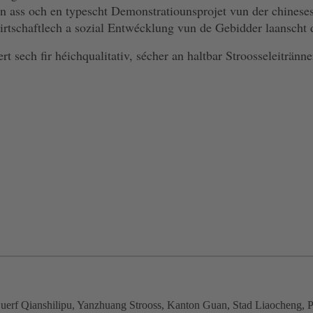
n ass och en typescht Demonstratiounsprojet vun der chinese
irtschaftlech a sozial Entwécklung vun de Gebidder laanscht d
ert sech fir héichqualitativ, sécher an haltbar Stroosseleitränn
 Duerf Qianshilipu, Yanzhuang Strooss, Kanton Guan, Stad Liaocheng,