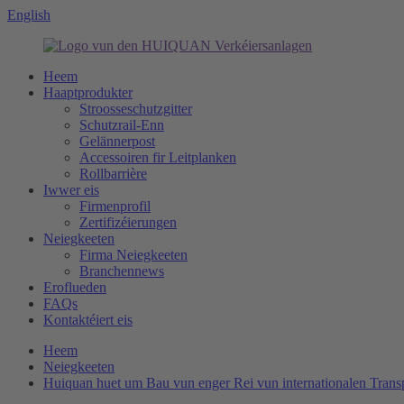
English
Heem
Haaptprodukter
Stroosseschutzgitter
Schutzrail-Enn
Gelännerpost
Accessoiren fir Leitplanken
Rollbarrière
Iwwer eis
Firmenprofil
Zertifizéierungen
Neiegkeeten
Firma Neiegkeeten
Branchennews
Eroflueden
FAQs
Kontaktéiert eis
Heem
Neiegkeeten
Huiquan huet um Bau vun enger Rei vun internationalen Transp