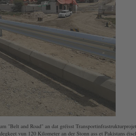
m "Belt and Road" an dat gréisst Transportinfrastrukturproje
gkeet vun 120 Kilometer an der Stonn ass et Pakistans éisc