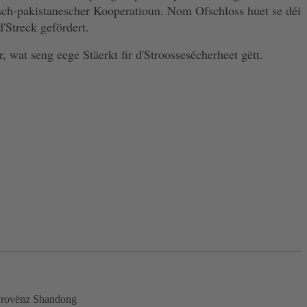
sch-pakistanescher Kooperatioun. Nom Ofschloss huet se déi
'Streck gefördert.
er, wat seng eege Stäerkt fir d'Stroossesécherheet gëtt.
 Provënz Shandong