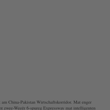
t am China-Pakistan Wirtschaftskorridor. Mat enger
ht zwee-Weeër 6-spureg Expressway mat intelligenten