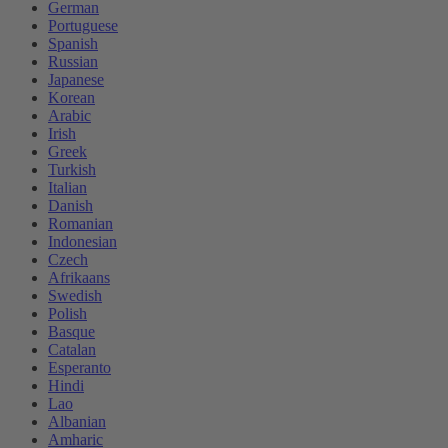
German
Portuguese
Spanish
Russian
Japanese
Korean
Arabic
Irish
Greek
Turkish
Italian
Danish
Romanian
Indonesian
Czech
Afrikaans
Swedish
Polish
Basque
Catalan
Esperanto
Hindi
Lao
Albanian
Amharic