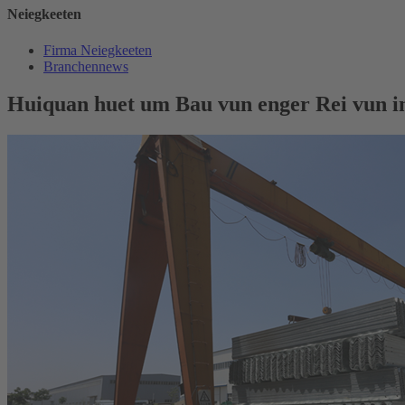
Neiegkeeten
Firma Neiegkeeten
Branchennews
Huiquan huet um Bau vun enger Rei vun in