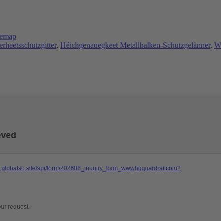
temap
rheetsschutzgitter
,
Héichgenauegkeet Metallbalken-Schutzgelänner
,
W-