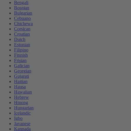
Bengali
Bosnian
Bulgarian
Cebuano
Chichewa
Corsican
Croatian
Dutch
Estonian
Filipino
Finnish
Frisian
Galician
Georgian
Gujarati
Haitian
Hausa
Hawaiian
Hebrew
Hmong
Hungarian
Icelandic
Igbo
Javanese
Kannada