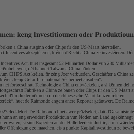
nen: keng Investitiounen oder Produktioun 
briken a China ausginn oder Chips fir den US-Maart hierstellen.
ct-Incentives akzeptéieren, kréien d'Recht a China ze investéieren. D
centives Act, huet insgesamt 52 Milliarden Dollar vun 280 Milliarde
erëmbeliewen, déi hannert Taiwan a China hänken.
er vum CHIPS Act kréien, fir zéng Joer verbueden, Geschäfter a Chin
kréien, keng Gefor fir d'national Sécherheet ausüben".
nen net fortgeschratt Technologie a China entwéckelen, a si kënnen déi 
ir fortgeschratt Fabriken a China ze bauen oder Chips fir den US-Maar
sech d'Produkter nëmmen op de chinesesche Maart konzentréieren.
eréck“, huet de Raimondo engem anere Reporter geäntwert. De Raimondo
 2023 decidéiert. De Raimondo huet awer präziséiert, datt d'Gesamtstr
éiert hunn an eng erweidert Produktioun vun Noden am Land ugekënnegt h
ierer waren, si sinn Experten an der Hallefleederindustrie, a mir wäer
eller Offenlegung ze maachen, eis a punkto Kapitalinvestitioun ze beweis