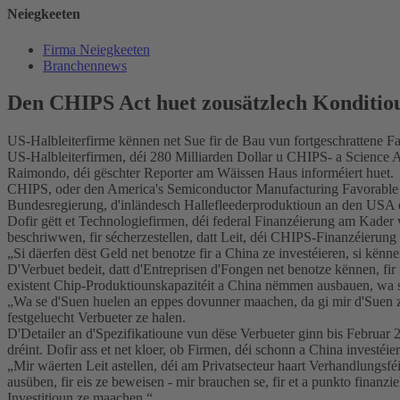
Neiegkeeten
Firma Neiegkeeten
Branchennews
Den CHIPS Act huet zousätzlech Konditiou
US-Halbleiterfirme kënnen net Sue fir de Bau vun fortgeschrattene Fa
US-Halbleiterfirmen, déi 280 Milliarden Dollar u CHIPS- a Science A
Raimondo, déi gëschter Reporter am Wäissen Haus informéiert huet.
CHIPS, oder den America's Semiconductor Manufacturing Favorable In
Bundesregierung, d'inländesch Hallefleederproduktioun an den USA 
Dofir gëtt et Technologiefirmen, déi federal Finanzéierung am Kad
beschriwwen, fir sécherzestellen, datt Leit, déi CHIPS-Finanzéierung 
„Si däerfen dëst Geld net benotze fir a China ze investéieren, si kën
D'Verbuet bedeit, datt d'Entreprisen d'Fongen net benotze kënnen, f
existent Chip-Produktiounskapazitéit a China nëmmen ausbauen, wa 
„Wa se d'Suen huelen an eppes dovunner maachen, da gi mir d'Suen z
festgeluecht Verbueter ze halen.
D'Detailer an d'Spezifikatioune vun dëse Verbueter ginn bis Februar
dréint. Dofir ass et net kloer, ob Firmen, déi schonn a China invest
„Mir wäerten Leit astellen, déi am Privatsecteur haart Verhandlungsfé
ausüben, fir eis ze beweisen - mir brauchen se, fir et a punkto finanzi
Investitioun ze maachen.“