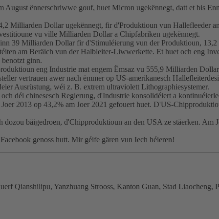
, am August ënnerschriwwe gouf, huet Micron ugekënnegt, datt et bis En
 Milliarden Dollar ugekënnegt, fir d'Produktioun vun Hallefleeder an
stitioune vu ville Milliarden Dollar a Chipfabriken ugekënnegt.
nn 39 Milliarden Dollar fir d'Stimuléierung vun der Produktioun, 13,2
téiten am Beräich vun der Halbleiter-Liwwerkette. Et huet och eng Inve
 benotzt ginn.
rproduktioun eng Industrie mat engem Ëmsaz vu 555,9 Milliarden Dolla
steller vertrauen awer nach ëmmer op US-amerikanesch Hallefleiterdes
eier Ausrüstung, wéi z. B. extrem ultraviolett Lithographiesystemer.
 och déi chinesesch Regierung, d'Industrie konsolidéiert a kontinuéier
m Joer 2013 op 43,2% am Joer 2021 gefouert huet. D'US-Chipprodukt
h dozou bäigedroen, d'Chipproduktioun an den USA ze stäerken. Am 
 Facebook genoss hutt. Mir géife gären vun Iech héieren!
 Duerf Qianshilipu, Yanzhuang Strooss, Kanton Guan, Stad Liaocheng,