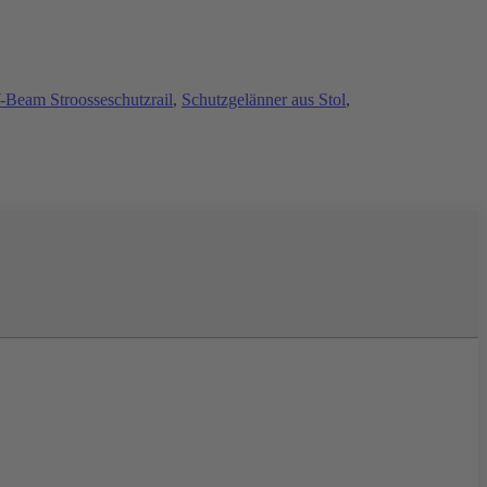
Beam Stroosseschutzrail
,
Schutzgelänner aus Stol
,