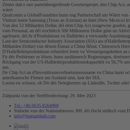
Zënter datt e rare parteiübergreifende Gesetzesprojet, den Chip Act
wäert.
Qualcomm a GlobalFoundries hunn eng Partnerschaft am Wäert vun 4,2
Virdrun haten Samsung (Texas an Arizona) an Intel (New Mexico) Inve
Vun den 52 Milliarden Dollar, déi dem Chip Act zougewise goufen, gi
vum Personal, an déi reschtlech 500 Milliounen Dollar ginn un Aktivi
agefouert, déi fir d'Produktioun vu Halbleiter a verwandte Ausrüstung
Laut der Semiconductor Industry Association (SIA) ass d'Hallefleite
Milliarden Dollar) vun dësem Ëmsaz a China fléisst. Chinesesch Hier
D'Hallefleiterproduktioun erfuerdert Joere vu Versuergungsketten an d
Fir dës Problemer ze léisen, hunn auslännesch Regierungen, dorënner
Réckgang vun der US-Halbleiterproduktiounskapazitéit vu 56,7% a
aus.
De Chip Act an d'Investitiounsverbuetsmoossname vu China hunn oc
amerikanesche Firmen am Ausland sinn, laut der SIA.
Loosst eis wëssen, ob Dir dës Neiegkeeten op LinkedIn, Twitter oder
Zäitpunkt vun der Verëffentlechung: 29. Mee 2023
Tel.: +86 0635-8264969
Südseite vun der Nationalstrooss 309, déi éischt südlech vum
info@hqguardrail.com