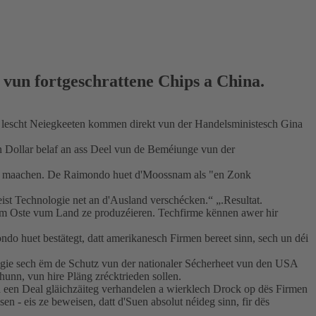
vun fortgeschrattene Chips a China.
éi lescht Neiegkeeten kommen direkt vun der Handelsministesch Gina
n Dollar belaf an ass Deel vun de Beméiunge vun der
a ze maachen. De Raimondo huet d'Moossnam als "en Zonk
neist Technologie net an d'Ausland verschécken.“ „.Resultat.
t am Oste vum Land ze produzéieren. Techfirme kënnen awer hir
 huet bestätegt, datt amerikanesch Firmen bereet sinn, sech un déi
ategie sech ëm de Schutz vun der nationaler Sécherheet vun den USA
unn, vun hire Pläng zrécktrieden sollen.
ten een Deal gläichzäiteg verhandelen a wierklech Drock op dës Firmen
en - eis ze beweisen, datt d'Suen absolut néideg sinn, fir dës