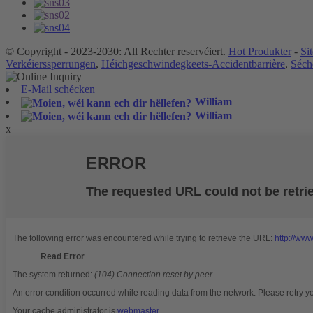
© Copyright - 2023-2030: All Rechter reservéiert.
Hot Produkter
-
Si
Verkéierssperrungen
,
Héichgeschwindegkeets-Accidentbarrière
,
Séche
E-Mail schécken
William
William
x