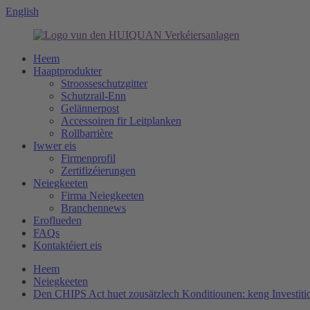
English
Heem
Haaptprodukter
Stroosseschutzgitter
Schutzrail-Enn
Gelännerpost
Accessoiren fir Leitplanken
Rollbarrière
Iwwer eis
Firmenprofil
Zertifizéierungen
Neiegkeeten
Firma Neiegkeeten
Branchennews
Eroflueden
FAQs
Kontaktéiert eis
Heem
Neiegkeeten
Den CHIPS Act huet zousätzlech Konditiounen: keng Investitio