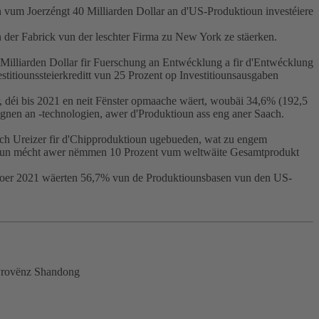
n vum Joerzéngt 40 Milliarden Dollar an d'US-Produktioun investéiere
 der Fabrick vun der leschter Firma zu New York ze stäerken.
 Milliarden Dollar fir Fuerschung an Entwécklung a fir d'Entwécklung
stitiounssteierkreditt vun 25 Prozent op Investitiounsausgaben
r, déi bis 2021 en neit Fënster opmaache wäert, woubäi 34,6% (192,5
ignen an -technologien, awer d'Produktioun ass eng aner Saach.
lech Ureizer fir d'Chipproduktioun ugebueden, wat zu engem
ioun mécht awer nëmmen 10 Prozent vum weltwäite Gesamtprodukt
Joer 2021 wäerten 56,7% vun de Produktiounsbasen vun den US-
 Provënz Shandong