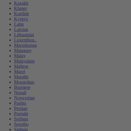
Kazakh
Khmer
Kurdish
Kyrgyz
Latin
Latvian
Lithuanian
Luxembou..
Macedonian
Malagasy
Malay
Malayalam
Maltese
Maori
Marathi
Mongolian
Burmese
Nepali
Norwegian
Pashto
Persian
Punjabi
Serbian
Sesotho
Sinhala