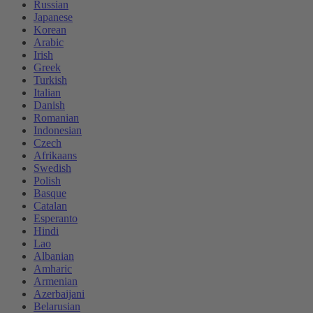
Russian
Japanese
Korean
Arabic
Irish
Greek
Turkish
Italian
Danish
Romanian
Indonesian
Czech
Afrikaans
Swedish
Polish
Basque
Catalan
Esperanto
Hindi
Lao
Albanian
Amharic
Armenian
Azerbaijani
Belarusian