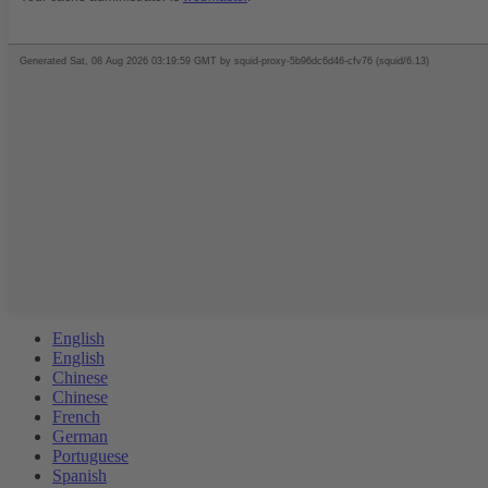
English
English
Chinese
Chinese
French
German
Portuguese
Spanish