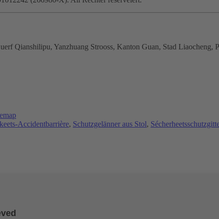
 Duerf Qianshilipu, Yanzhuang Strooss, Kanton Guan, Stad Liaocheng,
temap
eets-Accidentbarrière
,
Schutzgelänner aus Stol
,
Sécherheetsschutzgitte