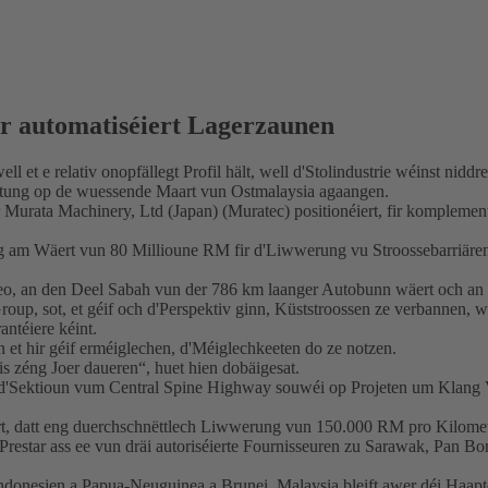
ir automatiséiert Lagerzaunen
t e relativ onopfällegt Profil hält, well d'Stolindustrie wéinst niddr
srüstung op de wuessende Maart vun Ostmalaysia agaangen.
urata Machinery, Ltd (Japan) (Muratec) positionéiert, fir komplement
ung am Wäert vun 80 Millioune RM fir d'Liwwerung vu Stroossebarriär
eo, an den Deel Sabah vun der 786 km laanger Autobunn wäert och an d
up, sot, et géif och d'Perspektiv ginn, Küststroossen ze verbannen, 
antéiere kéint.
 et hir géif erméiglechen, d'Méiglechkeeten do ze notzen.
s zéng Joer daueren“, huet hien dobäigesat.
op d'Sektioun vum Central Spine Highway souwéi op Projeten um Kla
rt, datt eng duerchschnëttlech Liwwerung vun 150.000 RM pro Kilomet
Prestar ass ee vun dräi autoriséierte Fournisseuren zu Sarawak, Pan Bor
Indonesien a Papua-Neuguinea a Brunei. Malaysia bleift awer déi H