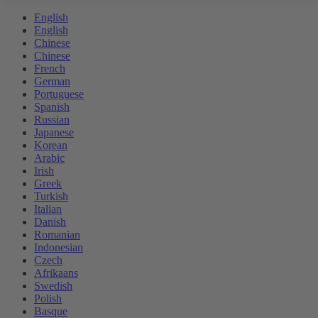
English
English
Chinese
Chinese
French
German
Portuguese
Spanish
Russian
Japanese
Korean
Arabic
Irish
Greek
Turkish
Italian
Danish
Romanian
Indonesian
Czech
Afrikaans
Swedish
Polish
Basque