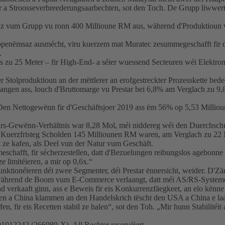
er a Stroosseverbreederungsaarbechten, sot den Toch. De Grupp liwwer
z vum Grupp vu ronn 400 Millioune RM aus, während d'Produktioun vu
uppenëmsaz ausmécht, viru kuerzem mat Muratec zesummegeschafft fir 
.
bis zu 25 Meter – fir High-End- a séier wuessend Secteuren wéi Elektr
r Stolproduktioun an der mëttlerer an erofgestreckter Prozesskette bede
gaangen ass, louch d'Bruttomarge vu Prestar bei 6,8% am Verglach zu
Den Nettogewënn fir d'Geschäftsjoer 2019 ass ëm 56% op 5,53 Milliou
s-Gewënn-Verhältnis war 8,28 Mol, méi niddereg wéi den Duerchschnët
ch Kuerzfristeg Scholden 145 Milliounen RM waren, am Verglach zu 22
sh ze kafen, als Deel vun der Natur vum Geschäft.
chafft, fir sécherzestellen, datt d'Bezuelungen reibungslos agebonne
e limitéieren, a mir op 0,6x.“
nktionéieren déi zwee Segmenter, déi Prestar ënnersicht, weider. D'Zä
zen, während de Boom vum E-Commerce verlaangt, datt méi AS/RS-Systeme
 verkaaft ginn, ass e Beweis fir eis Konkurrenzfäegkeet, an elo kënne
n a China klammen an den Handelskrich tëscht den USA a China e laa
 fir eis Recetten stabil ze halen“, sot den Toh. „Mir hunn Stabilitéit
12242 (266980-X). All Rechter reservéiert.