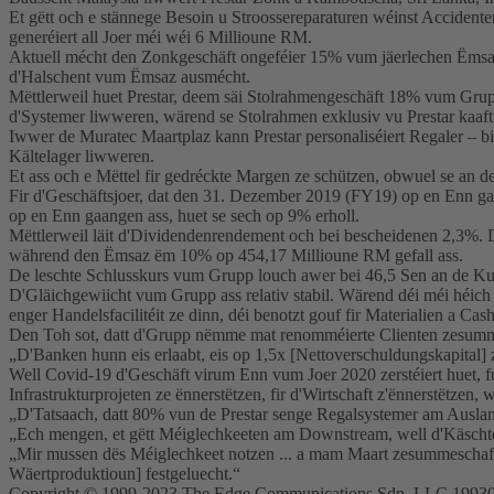
Et gëtt och e stännege Besoin u Stroossereparaturen wéinst Accident
generéiert all Joer méi wéi 6 Millioune RM.
Aktuell mécht den Zonkgeschäft ongeféier 15% vum jäerlechen Ëmsa
d'Halschent vum Ëmsaz ausmécht.
Mëttlerweil huet Prestar, deem säi Stolrahmengeschäft 18% vum Gr
d'Systemer liwweren, wärend se Stolrahmen exklusiv vu Prestar kaaft
Iwwer de Muratec Maartplaz kann Prestar personaliséiert Regaler – 
Kältelager liwweren.
Et ass och e Mëttel fir gedréckte Margen ze schützen, obwuel se an de
Fir d'Geschäftsjoer, dat den 31. Dezember 2019 (FY19) op en Enn 
op en Enn gaangen ass, huet se sech op 9% erholl.
Mëttlerweil läit d'Dividendenrendement och bei bescheidenen 2,3%. 
während den Ëmsaz ëm 10% op 454,17 Millioune RM gefall ass.
De leschte Schlusskurs vum Grupp louch awer bei 46,5 Sen an de Kur
D'Gläichgewiicht vum Grupp ass relativ stabil. Wärend déi méi héi
enger Handelsfacilitéit ze dinn, déi benotzt gouf fir Materialien a Ca
Den Toh sot, datt d'Grupp nëmme mat renomméierte Clienten zesummes
„D'Banken hunn eis erlaabt, eis op 1,5x [Nettoverschuldungskapital] z
Well Covid-19 d'Geschäft virum Enn vum Joer 2020 zerstéiert huet, fu
Infrastrukturprojeten ze ënnerstëtzen, fir d'Wirtschaft z'ënnerstët
„D'Tatsaach, datt 80% vun de Prestar senge Regalsystemer am Ausland
„Ech mengen, et gëtt Méiglechkeeten am Downstream, well d'Käschte
„Mir mussen dës Méiglechkeet notzen ... a mam Maart zesummeschaffen,
Wäertproduktioun] festgeluecht.“
Copyright © 1999-2023 The Edge Communications Sdn. LLC 1993010