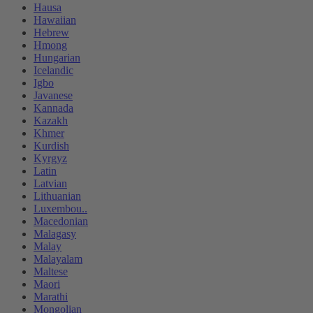
Hausa
Hawaiian
Hebrew
Hmong
Hungarian
Icelandic
Igbo
Javanese
Kannada
Kazakh
Khmer
Kurdish
Kyrgyz
Latin
Latvian
Lithuanian
Luxembou..
Macedonian
Malagasy
Malay
Malayalam
Maltese
Maori
Marathi
Mongolian