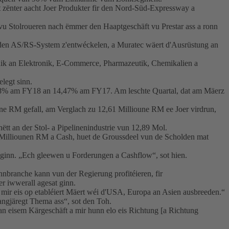
t zënter aacht Joer Produkter fir den Nord-Süd-Expressway a
 Stolroueren nach ëmmer den Haaptgeschäft vu Prestar ass a ronn
den AS/RS-System z'entwéckelen, a Muratec wäert d'Ausrüstung an
onik an Elektronik, E-Commerce, Pharmazeutik, Chemikalien a
elegt sinn.
 9,8% am FY18 an 14,47% am FY17. Am leschte Quartal, dat am Mäerz
ne RM gefall, am Verglach zu 12,61 Millioune RM ee Joer virdrun,
t an der Stol- a Pipelinenindustrie vun 12,89 Mol.
 Milliounen RM a Cash, huet de Groussdeel vun de Scholden mat
 ginn. „Ech gleewen u Forderungen a Cashflow“, sot hien.
nnbranche kann vun der Regierung profitéieren, fir
r iwwerall agesat ginn.
 mir eis op etabléiert Mäert wéi d'USA, Europa an Asien ausbreeden.“
ngjäregt Thema ass“, sot den Toh.
 an eisem Kärgeschäft a mir hunn elo eis Richtung [a Richtung