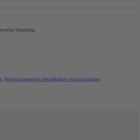
 Provënz Shandong
r
,
Héichgenauegkeet Metallbalken-Schutzgelänner
,