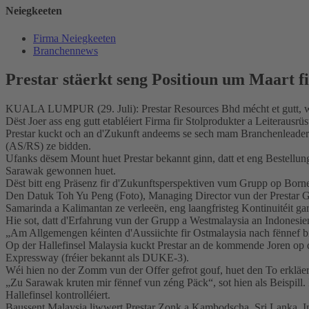
Neiegkeeten
Firma Neiegkeeten
Branchennews
Prestar stäerkt seng Positioun um Maart f
KUALA LUMPUR (29. Juli): Prestar Resources Bhd mécht et gutt, well e
Dëst Joer ass eng gutt etabléiert Firma fir Stolprodukter a Leiterau
Prestar kuckt och an d'Zukunft andeems se sech mam Branchenleader M
(AS/RS) ze bidden.
Ufanks dësem Mount huet Prestar bekannt ginn, datt et eng Bestell
Sarawak gewonnen huet.
Dëst bitt eng Präsenz fir d'Zukunftsperspektiven vum Grupp op Born
Den Datuk Toh Yu Peng (Foto), Managing Director vun der Prestar Gro
Samarinda a Kalimantan ze verleeën, eng laangfristeg Kontinuitéit gar
Hie sot, datt d'Erfahrung vun der Grupp a Westmalaysia an Indonesien
„Am Allgemengen kéinten d'Aussiichte fir Ostmalaysia nach fënnef bi
Op der Hallefinsel Malaysia kuckt Prestar an de kommende Joren 
Expressway (fréier bekannt als DUKE-3).
Wéi hien no der Zomm vun der Offer gefrot gouf, huet den To erkläe
„Zu Sarawak kruten mir fënnef vun zéng Päck“, sot hien als Beispill. 
Hallefinsel kontrolléiert.
Baussent Malaysia liwwert Prestar Zonk a Kambodscha, Sri Lanka, 