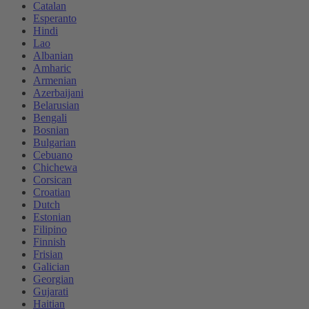
Catalan
Esperanto
Hindi
Lao
Albanian
Amharic
Armenian
Azerbaijani
Belarusian
Bengali
Bosnian
Bulgarian
Cebuano
Chichewa
Corsican
Croatian
Dutch
Estonian
Filipino
Finnish
Frisian
Galician
Georgian
Gujarati
Haitian