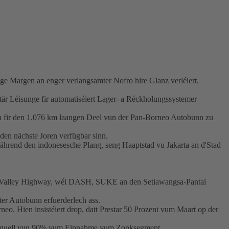
ege Margen an enger verlangsamter Nofro hire Glanz verléiert.
är Léisunge fir automatiséiert Lager- a Réckholungssystemer
en fir den 1.076 km laangen Deel vun der Pan-Borneo Autobunn zu
en nächste Joren verfügbar sinn.
während den indonesesche Plang, seng Haaptstad vu Jakarta an d'Stad
ng Valley Highway, wéi DASH, SUKE an den Setiawangsa-Pantai
er Autobunn erfuerderlech ass.
neo. Hien insistéiert drop, datt Prestar 50 Prozent vum Maart op der
aaptquell vun 90% vum Einnahme vum Zonksegment.