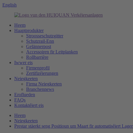
English
Heem
Haaptprodukter
Stroosseschutzgitter
Schutzrail-Enn
Gelännerpost
Accessoiren fir Leitplanken
Rollbarrière
Iwwer eis
Firmenprofil
Zertifizéierungen
Neiegkeeten
Firma Neiegkeeten
Branchennews
Eroflueden
FAQs
Kontaktéiert eis
Heem
Neiegkeeten
Prestar stäerkt seng Positioun um Maart fir automatiséiert Lage